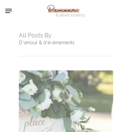
Skip
Menu
to
main
content
All Posts By
D'amour & d'évènements