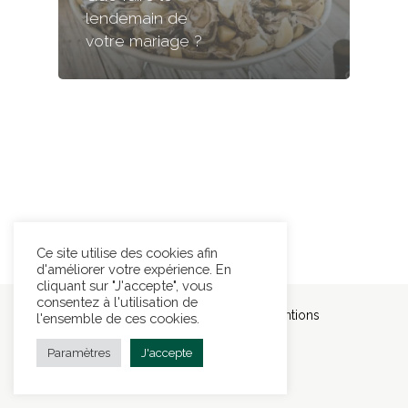
lendemain de
votre mariage ?
Ce site utilise des cookies afin
d'améliorer votre expérience. En
cliquant sur "J'accepte", vous
consentez à l'utilisation de
© 2026 D'amour et d'évènements.
Mentions
l'ensemble de ces cookies.
légales
Pol. de confidentialité
Paramètres
J'accepte
facebook
pinterest
linkedin
instagram