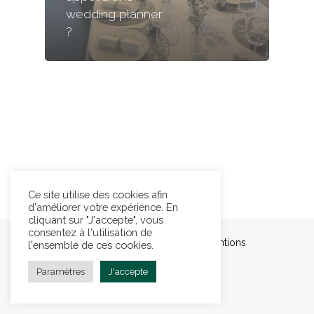
wedding planner
?
Ce site utilise des cookies afin
d'améliorer votre expérience. En
cliquant sur "J'accepte", vous
consentez à l'utilisation de
© 2026 D'amour et d'évènements.
Mentions
l'ensemble de ces cookies.
légales
Pol. de confidentialité
Paramètres
J'accepte
facebook
pinterest
linkedin
instagram